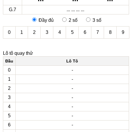
G.7
...
...
...
...
Đầy đủ
2 số
3 số
0
1
2
3
4
5
6
7
8
9
Lô tô quay thử
Đầu
Lô Tô
0
-
1
-
2
-
3
-
4
-
5
-
6
-