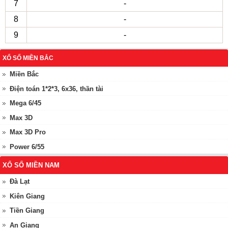
7
-
8
-
9
-
XỔ SỐ MIỀN BẮC
Miền Bắc
Điện toán 1*2*3, 6x36, thần tài
Mega 6/45
Max 3D
Max 3D Pro
Power 6/55
XỔ SỐ MIỀN NAM
Đà Lạt
Kiên Giang
Tiền Giang
An Giang