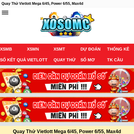
Quay Thử Vietlott Mega 6/45, Power 6/55, Max4d
XSMB
XSMN
XSMT
DỰ ĐOÁN
THỐNG KÊ
SỔ KẾT QUẢ
VIETLOTT
QUAY THỬ
SỔ MƠ
TK CẦU
Quay Thử Vietlott Mega 6/45, Power 6/55, Max4d