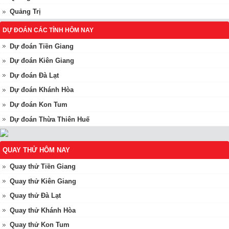
Quảng Trị
DỰ ĐOÁN CÁC TỈNH HÔM NAY
Dự đoán Tiền Giang
Dự đoán Kiên Giang
Dự đoán Đà Lạt
Dự đoán Khánh Hòa
Dự đoán Kon Tum
Dự đoán Thừa Thiên Huế
QUAY THỬ HÔM NAY
Quay thử Tiền Giang
Quay thử Kiên Giang
Quay thử Đà Lạt
Quay thử Khánh Hòa
Quay thử Kon Tum