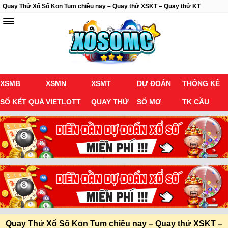
Quay Thử Xổ Số Kon Tum chiều nay – Quay thử XSKT – Quay thử KT
XSMB
XSMN
XSMT
DỰ ĐOÁN
THỐNG KÊ
SỔ KẾT QUẢ
VIETLOTT
QUAY THỬ
SỔ MƠ
TK CẦU
Quay Thử Xổ Số Kon Tum chiều nay – Quay thử XSKT –