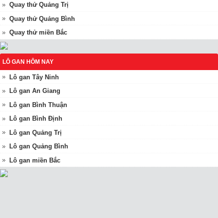
Quay thử Quảng Trị
Quay thử Quảng Bình
Quay thử miền Bắc
LÔ GAN HÔM NAY
Lô gan Tây Ninh
Lô gan An Giang
Lô gan Bình Thuận
Lô gan Bình Định
Lô gan Quảng Trị
Lô gan Quảng Bình
Lô gan miền Bắc