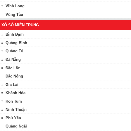
Vĩnh Long
Vũng Tàu
XỔ SỐ MIỀN TRUNG
Bình Định
Quảng Bình
Quảng Trị
Đà Nẵng
Đắc Lắc
Đắc Nông
Gia Lai
Khánh Hòa
Kon Tum
Ninh Thuận
Phú Yên
Quảng Ngãi