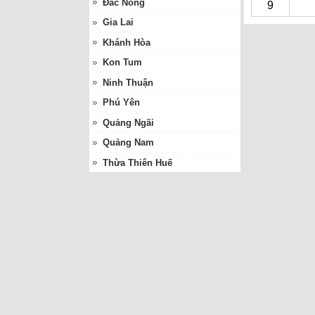
Đắc Nông
9
Gia Lai
Khánh Hòa
Kon Tum
Ninh Thuận
Phú Yên
Quảng Ngãi
Quảng Nam
Thừa Thiên Huế