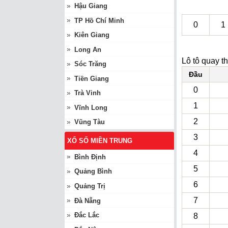
Hậu Giang
TP Hồ Chí Minh
0
1
Kiên Giang
Long An
Lô tô quay t
Sóc Trăng
Đầu
Tiền Giang
0
Trà Vinh
1
Vĩnh Long
2
Vũng Tàu
3
XỔ SỐ MIỀN TRUNG
4
Bình Định
5
Quảng Bình
6
Quảng Trị
7
Đà Nẵng
Đắc Lắc
8