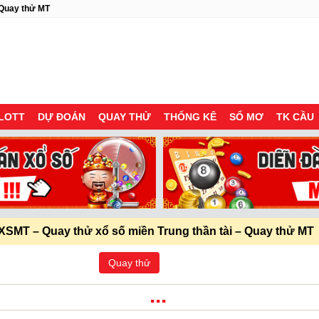
 Quay thử MT
TLOTT
DỰ ĐOÁN
QUAY THỬ
THỐNG KÊ
SỔ MƠ
TK CẦU
XSMT – Quay thử xổ số miền Trung thần tài – Quay thử MT
Quay thử
...