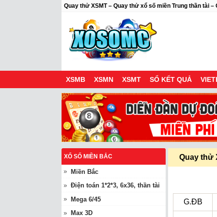
Quay thử XSMT – Quay thử xổ số miền Trung thần tài –
XSMB
XSMN
XSMT
SỔ KẾT QUẢ
VIE
XỔ SỐ MIỀN BẮC
Quay thử 
Miền Bắc
Điện toán 1*2*3, 6x36, thần tài
Mega 6/45
G.ĐB
Max 3D