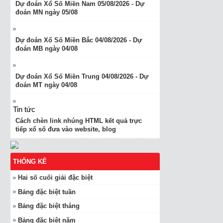
Dự đoán Xổ Số Miền Nam 05/08/2026 - Dự
đoán MN ngày 05/08
Dự đoán Xổ Số Miền Bắc 04/08/2026 - Dự
đoán MB ngày 04/08
Dự đoán Xổ Số Miền Trung 04/08/2026 - Dự
đoán MT ngày 04/08
Tin tức
Cách chèn link nhúng HTML kết quả trực
tiếp xổ số đưa vào website, blog
THỐNG KÊ
Hai số cuối giải đặc biệt
Bảng đặc biệt tuần
Bảng đặc biệt tháng
Bảng đặc biệt năm