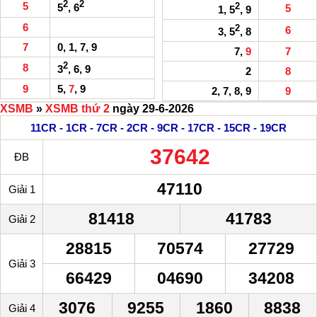
2
2
5
5
, 6
2
5
1, 5
, 9
6
2
6
3, 5
, 8
7
0, 1, 7, 9
7,
9
7
2
8
3
, 6, 9
2
8
9
5,
7
, 9
2, 7, 8, 9
9
XSMB
»
XSMB thứ 2
ngày 29-6-2026
11CR - 1CR - 7CR - 2CR - 9CR - 17CR - 15CR - 19CR
37642
ĐB
47110
Giải 1
81418
41783
Giải 2
28815
70574
27729
Giải 3
66429
04690
34208
3076
9255
1860
8838
Giải 4