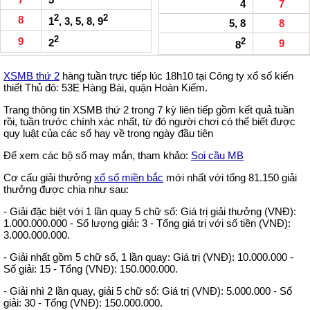
4
7
2
2
8
1
, 3, 5, 8, 9
5, 8
8
2
9
2
2
9
8
XSMB thứ 2
hàng tuần trực tiếp lúc 18h10 tại Công ty xổ số kiến
thiết Thủ đô: 53E Hàng Bài, quận Hoàn Kiếm.
Trang thông tin XSMB thứ 2 trong 7 kỳ liên tiếp gồm kết quả tuần
rồi, tuần trước chính xác nhất, từ đó người chơi có thể biết được
quy luật của các số hay về trong ngày đầu tiên
Để xem các bộ số may mắn, tham khảo:
Soi cầu MB
Cơ cấu giải thưởng
xổ số miền bắc
mới nhất với tổng 81.150 giải
thưởng được chia như sau:
- Giải đặc biệt với 1 lần quay 5 chữ số: Giá trị giải thưởng (VNĐ):
1.000.000.000 - Số lượng giải: 3 - Tổng giá trị với số tiền (VNĐ):
3.000.000.000.
- Giải nhất gồm 5 chữ số, 1 lần quay: Giá trị (VNĐ): 10.000.000 -
Số giải: 15 - Tổng (VNĐ): 150.000.000.
- Giải nhì 2 lần quay, giải 5 chữ số: Giá trị (VNĐ): 5.000.000 - Số
giải: 30 - Tổng (VNĐ): 150.000.000.