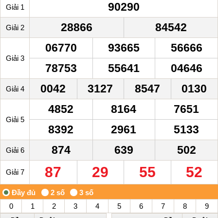
90290
Giải 1
28866
84542
Giải 2
06770
93665
56666
Giải 3
78753
55641
04646
0042
3127
8547
0130
Giải 4
4852
8164
7651
Giải 5
8392
2961
5133
874
639
502
Giải 6
87
29
55
52
Giải 7
0
1
2
3
4
5
6
7
8
9