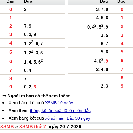
Đầu
Đuôi
Đầu
Đuôi
0
2
3, 7, 9
0
1
4, 5, 6
1
2
7, 9
2
2
2
0, 4
, 5
, 9
3
0, 3, 9
3, 5
3
2
4
1, 2
, 6, 7
6, 7
4
2
5, 6
5
5
1, 2
, 3, 5
2
6
2
4, 6
,
9
6
1, 4, 5, 6
2, 4, 8
7
7
0, 4
8
8
7
2, 3
9
9
0, 2,
6
⇒ Ngoài ra bạn có thể xem thêm:
Xem bảng kết quả
XSMB 10 ngày
Xem thêm
thống kê tần suất lô tô miền Bắc
Xem bảng kết quả
xổ số miền Bắc 30 ngày
XSMB
»
XSMB thứ 2
ngày 20-7-2026