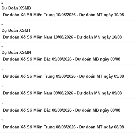
Dự Đoán XSMB
Dự đoán Xổ Số Miền Trung 10/08/2026 - Dự đoán MT ngày 10/08
Dự Đoán XSMT
Dự đoán Xổ Số Miền Nam 10/08/2026 - Dự đoán MN ngày 10/08
Dự Đoán XSMN
Dự đoán Xổ Số Miền Bắc 09/08/2026 - Dự đoán MB ngày 09/08
Dự đoán Xổ Số Miền Trung 09/08/2026 - Dự đoán MT ngày 09/08
Dự đoán Xổ Số Miền Nam 09/08/2026 - Dự đoán MN ngày 09/08
Dự đoán Xổ Số Miền Bắc 08/08/2026 - Dự đoán MB ngày 08/08
Dự đoán Xổ Số Miền Trung 08/08/2026 - Dự đoán MT ngày 08/08