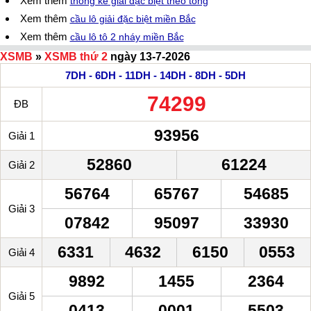
Xem thêm
thống kê giải đặc biệt theo tổng
Xem thêm
cầu lô giải đặc biệt miền Bắc
Xem thêm
cầu lô tô 2 nháy miền Bắc
XSMB
»
XSMB thứ 2
ngày 13-7-2026
7DH - 6DH - 11DH - 14DH - 8DH - 5DH
74299
ĐB
93956
Giải 1
52860
61224
Giải 2
56764
65767
54685
Giải 3
07842
95097
33930
6331
4632
6150
0553
Giải 4
9892
1455
2364
Giải 5
0413
0001
5503