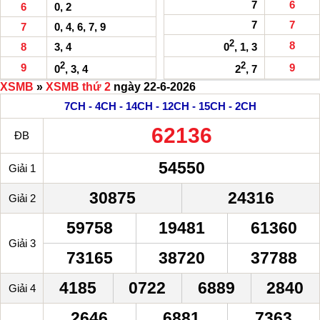
7
6
6
0, 2
7
7
7
0, 4, 6, 7, 9
2
8
8
3, 4
0
, 1, 3
2
2
9
9
0
, 3, 4
2
, 7
XSMB
»
XSMB thứ 2
ngày 22-6-2026
7CH - 4CH - 14CH - 12CH - 15CH - 2CH
62136
ĐB
54550
Giải 1
30875
24316
Giải 2
59758
19481
61360
Giải 3
73165
38720
37788
4185
0722
6889
2840
Giải 4
2646
6881
7363