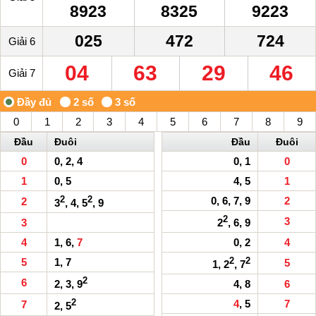
8923
8325
9223
025
472
724
Giải 6
04
63
29
46
Giải 7
0
1
2
3
4
5
6
7
8
9
Đầu
Đuôi
Đầu
Đuôi
0
0, 2, 4
0, 1
0
1
0, 5
4, 5
1
2
2
0, 6, 7, 9
2
2
3
, 4, 5
, 9
2
3
3
2
, 6, 9
4
1, 6,
7
0, 2
4
5
1, 7
2
2
5
1, 2
, 7
2
6
2, 3, 9
4, 8
6
2
4
, 5
7
7
2, 5