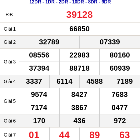
12DR - 1DR - 2DR - 10DR - 8DR - 9DR
39128
ĐB
66850
Giải 1
32789
07339
Giải 2
08556
22983
80160
Giải 3
37394
88718
60939
3337
6114
4588
7189
Giải 4
9574
8427
7683
Giải 5
7174
3867
0477
170
436
972
Giải 6
01
44
89
63
Giải 7