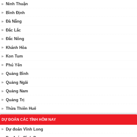
Ninh Thuận
Bình Định
Đà Nẵng
Đắc Lắc
Đắc Nông
Khánh Hòa
Kon Tum
Phú Yên
Quảng Bình
Quảng Ngãi
Quảng Nam
Quảng Trị
Thừa Thiên Huế
DỰ ĐOÁN CÁC TỈNH HÔM NAY
Dự đoán Vĩnh Long