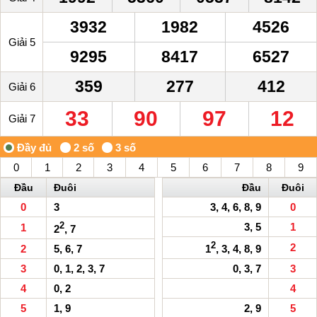
3932
1982
4526
Giải 5
9295
8417
6527
359
277
412
Giải 6
33
90
97
12
Giải 7
0
1
2
3
4
5
6
7
8
9
Đầu
Đuôi
Đầu
Đuôi
0
3
3, 4, 6, 8, 9
0
2
3, 5
1
1
2
, 7
2
2
2
5, 6, 7
1
, 3, 4, 8, 9
3
0, 1, 2, 3, 7
0, 3, 7
3
4
0, 2
4
5
1, 9
2, 9
5