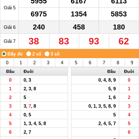
5955
6167
6113
Giải 5
6975
1354
5853
240
458
180
Giải 6
38
83
93
62
Giải 7
0
1
2
3
4
5
6
7
8
9
Đầu
Đuôi
Đầu
Đuôi
0
0, 3
0, 4, 8, 9
0
1
2, 3, 8
5, 9
1
2
5
1, 6
2
3
3,
7
, 8
0, 1, 3, 5, 8, 9
3
4
0, 5
5
4
5
1, 3, 4, 5, 8
2, 4, 5, 7
5
6
2, 7
6