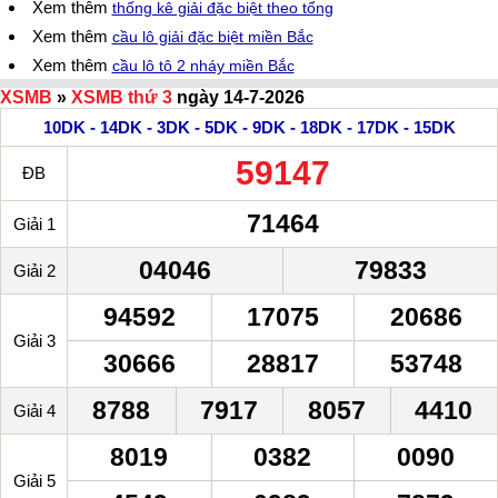
Xem thêm
thống kê giải đặc biệt theo tổng
Xem thêm
cầu lô giải đặc biệt miền Bắc
Xem thêm
cầu lô tô 2 nháy miền Bắc
XSMB
»
XSMB thứ 3
ngày 14-7-2026
10DK - 14DK - 3DK - 5DK - 9DK - 18DK - 17DK - 15DK
59147
ĐB
71464
Giải 1
04046
79833
Giải 2
94592
17075
20686
Giải 3
30666
28817
53748
8788
7917
8057
4410
Giải 4
8019
0382
0090
Giải 5