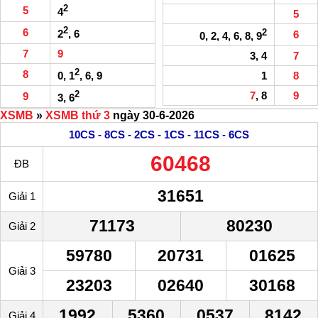
2
5
4
5
2
6
2
, 6
2
6
0, 2, 4, 6, 8, 9
7
9
3, 4
7
2
8
0, 1
, 6, 9
1
8
2
7
, 8
9
9
3, 6
XSMB
»
XSMB thứ 3
ngày 30-6-2026
10CS - 8CS - 2CS - 1CS - 11CS - 6CS
60468
ĐB
31651
Giải 1
71173
80230
Giải 2
59780
20731
01625
Giải 3
23203
02640
30168
1992
5360
0537
8142
Giải 4