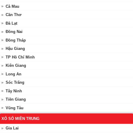
Cà Mau
Cần Thơ
Đà Lạt
Đồng Nai
Đồng Tháp
Hậu Giang
TP Hồ Chí Minh
Kiên Giang
Long An
Sóc Trăng
Tây Ninh
Tiền Giang
Vũng Tàu
XỔ SỐ MIỀN TRUNG
Gia Lai