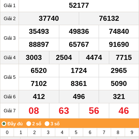
52177
Giải 1
37740
76132
Giải 2
35493
49836
74840
Giải 3
88897
65767
91690
3003
2504
4474
7715
Giải 4
6520
1724
2965
Giải 5
7102
8361
5090
412
496
321
Giải 6
08
63
56
46
Giải 7
0
1
2
3
4
5
6
7
8
9