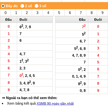
0
1
2
3
4
5
6
7
8
9
Đầu
Đuôi
Đầu
Đuôi
2
2
0
0
6
, 7, 9
7
1
7
2
1
5
2
6
6, 7
2
3
2
3
5
, 6, 8
4
4, 7
4, 7, 8, 9
4
2
2
5
1
, 3
7
5
6
2, 3
2
6
0
, 2
2
7
0
, 2, 4, 5
0, 1, 4, 9
7
2
8
3, 4, 8
, 9
2
8
8
, 9
9
4, 7, 8
0, 8
9
⇒ Ngoài ra bạn có thể xem thêm:
Xem bảng kết quả
XSMB 90 ngày gần nhất