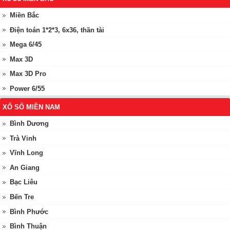
Miền Bắc
Điện toán 1*2*3, 6x36, thần tài
Mega 6/45
Max 3D
Max 3D Pro
Power 6/55
XỔ SỐ MIỀN NAM
Bình Dương
Trà Vinh
Vĩnh Long
An Giang
Bạc Liêu
Bến Tre
Bình Phước
Bình Thuận