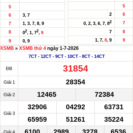
5
5
2
6
6
3, 7
2
7
7
1, 3, 7, 8, 9
0, 2, 3, 6, 7, 8
2
2
7
8
8
0
, 1, 7
,
9
1, 7,
8
, 9
9
9
0, 9
XSMB
»
XSMB thứ 4
ngày 1-7-2026
7CT - 12CT - 9CT - 10CT - 8CT - 14CT
31854
ĐB
28354
Giải 1
12465
72384
Giải 2
32906
04292
63731
Giải 3
65959
51261
35224
6100
2989
3278
6536
Giải 4