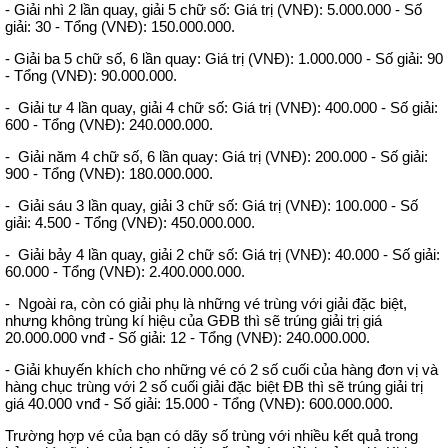
- Giải nhì 2 lần quay, giải 5 chữ số: Giá trị (VNĐ): 5.000.000 - Số
giải: 30 - Tổng (VNĐ): 150.000.000.
- Giải ba 5 chữ số, 6 lần quay: Giá trị (VNĐ): 1.000.000 - Số giải: 90
- Tổng (VNĐ): 90.000.000.
- Giải tư 4 lần quay, giải 4 chữ số: Giá trị (VNĐ): 400.000 - Số giải:
600 - Tổng (VNĐ): 240.000.000.
- Giải năm 4 chữ số, 6 lần quay: Giá trị (VNĐ): 200.000 - Số giải:
900 - Tổng (VNĐ): 180.000.000.
- Giải sáu 3 lần quay, giải 3 chữ số: Giá trị (VNĐ): 100.000 - Số
giải: 4.500 - Tổng (VNĐ): 450.000.000.
- Giải bảy 4 lần quay, giải 2 chữ số: Giá trị (VNĐ): 40.000 - Số giải:
60.000 - Tổng (VNĐ): 2.400.000.000.
- Ngoài ra, còn có giải phụ là những vé trùng với giải đặc biệt,
nhưng không trùng kí hiệu của GĐB thì sẽ trúng giải trị giá
20.000.000 vnđ - Số giải: 12 - Tổng (VNĐ): 240.000.000.
- Giải khuyến khích cho những vé có 2 số cuối của hàng đơn vị và
hàng chục trùng với 2 số cuối giải đặc biệt ĐB thì sẽ trúng giải trị
giá 40.000 vnđ - Số giải: 15.000 - Tổng (VNĐ): 600.000.000.
Trường hợp vé của bạn có dãy số trùng với nhiều kết quả trong