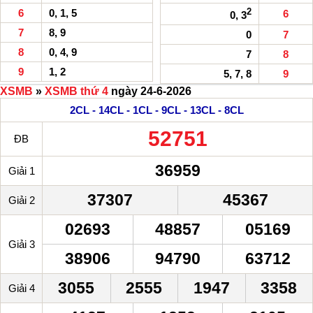
6
0, 1, 5
2
6
0, 3
7
8, 9
0
7
8
0, 4, 9
7
8
9
1, 2
5, 7, 8
9
XSMB
»
XSMB thứ 4
ngày 24-6-2026
2CL - 14CL - 1CL - 9CL - 13CL - 8CL
52751
ĐB
36959
Giải 1
37307
45367
Giải 2
02693
48857
05169
Giải 3
38906
94790
63712
3055
2555
1947
3358
Giải 4