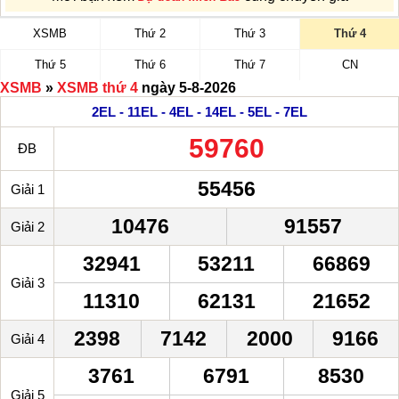
XSMB
Thứ 2
Thứ 3
Thứ 4
Thứ 5
Thứ 6
Thứ 7
CN
XSMB
»
XSMB thứ 4
ngày 5-8-2026
2EL - 11EL - 4EL - 14EL - 5EL - 7EL
59760
ĐB
55456
Giải 1
10476
91557
Giải 2
32941
53211
66869
Giải 3
11310
62131
21652
2398
7142
2000
9166
Giải 4
3761
6791
8530
Giải 5