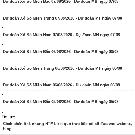
Dự đoán Xổ Số Miền Bắc 07/08/2026 - Dự đoán MB ngày 07/08
Dự đoán Xổ Số Miền Trung 07/08/2026 - Dự đoán MT ngày 07/08
Dự đoán Xổ Số Miền Nam 07/08/2026 - Dự đoán MN ngày 07/08
Dự đoán Xổ Số Miền Bắc 06/08/2026 - Dự đoán MB ngày 06/08
Dự đoán Xổ Số Miền Trung 06/08/2026 - Dự đoán MT ngày 06/08
Dự đoán Xổ Số Miền Nam 06/08/2026 - Dự đoán MN ngày 06/08
Dự đoán Xổ Số Miền Bắc 05/08/2026 - Dự đoán MB ngày 05/08
Tin tức
Cách chèn link nhúng HTML kết quả trực tiếp xổ số đưa vào website,
blog