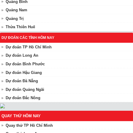
Quảng Bình
Quảng Nam
Quảng Trị
Thừa Thiên Huế
DỰ ĐOÁN CÁC TỈNH HÔM NAY
Dự đoán TP Hồ Chí Minh
Dự đoán Long An
Dự đoán Bình Phước
Dự đoán Hậu Giang
Dự đoán Đà Nẵng
Dự đoán Quảng Ngãi
Dự đoán Đắc Nông
QUAY THỬ HÔM NAY
Quay thử TP Hồ Chí Minh