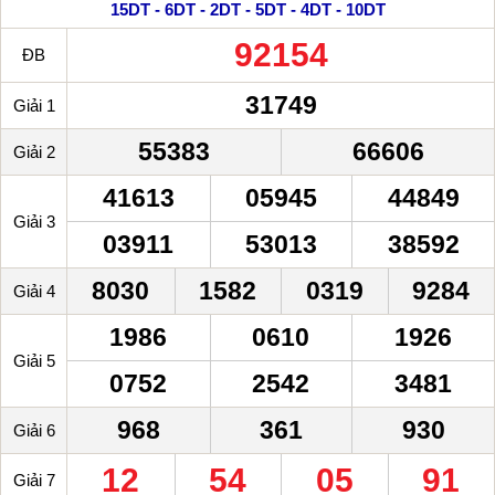
15DT - 6DT - 2DT - 5DT - 4DT - 10DT
92154
ĐB
31749
Giải 1
55383
66606
Giải 2
41613
05945
44849
Giải 3
03911
53013
38592
8030
1582
0319
9284
Giải 4
1986
0610
1926
Giải 5
0752
2542
3481
968
361
930
Giải 6
12
54
05
91
Giải 7