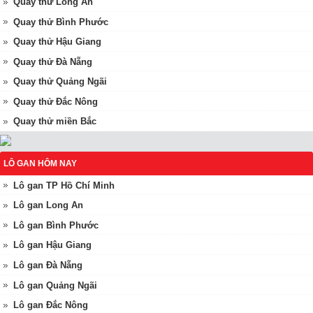
Quay thử Long An
Quay thử Bình Phước
Quay thử Hậu Giang
Quay thử Đà Nẵng
Quay thử Quảng Ngãi
Quay thử Đắc Nông
Quay thử miền Bắc
LÔ GAN HÔM NAY
Lô gan TP Hồ Chí Minh
Lô gan Long An
Lô gan Bình Phước
Lô gan Hậu Giang
Lô gan Đà Nẵng
Lô gan Quảng Ngãi
Lô gan Đắc Nông