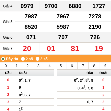
0979
9700
6880
1727
Giải 4
7987
7967
7278
Giải 5
8520
5987
2190
071
707
726
Giải 6
20
01
81
19
Giải 7
0
1
2
3
4
5
6
7
8
9
Đầu
Đuôi
Đầu
Đuôi
2
2
2
2
0
0
0
, 1, 7
0
, 2
, 8
, 9
1
9
2
1
0, 4
, 7, 8
2
2
0
, 6, 7
2
3
7
6, 7
3
2
4
4
1