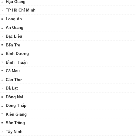
Hậu Giang
TP Hồ Chí Minh
Long An
An Giang
Bạc Liêu
Bến Tre
Bình Dương
Bình Thuận
Cà Mau
Cần Thơ
Đà Lạt
Đồng Nai
Đồng Tháp
Kiên Giang
Sóc Trăng
Tây Ninh