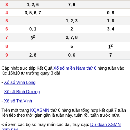
3
1, 2, 6
7, 9
4
3, 5, 6, 7
0, 8
5
1, 2, 3
1, 6
6
0, 1
2
3, 4
2
7
2, 7, 8
3
2
8
5
1
9
2, 8
0, 6
7
Cập nhật trực tiếp Kết Quả
Xổ số miền Nam thứ 6
hàng tuần vào
lúc 16h10 từ trường quay 3 đài
-
Xổ số Vĩnh Long
-
Xổ số Bình Dương
-
Xổ số Trà Vinh
Trên một trang
KQXSMN
thứ 6 hàng tuần tổng hợp kết quả 7 tuần
liên tiếp theo thời gian gần là tuần này, tuần rồi, tuần trước nữa.
Để xem các bộ số may mắn các đài, truy cập:
Dự đoán XSMN
hôm nay