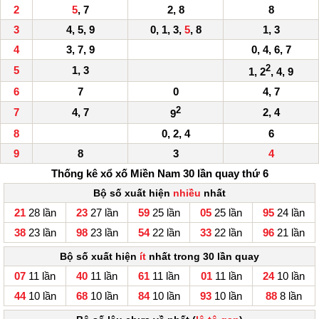
2
5
, 7
2, 8
8
3
4, 5, 9
0, 1, 3,
5
, 8
1, 3
4
3, 7, 9
0, 4, 6, 7
2
5
1, 3
1, 2
, 4, 9
6
7
0
4, 7
2
7
4, 7
2, 4
9
8
0, 2, 4
6
9
8
3
4
Thống kê xổ xố Miền Nam 30 lần quay thứ 6
Bộ số xuất hiện
nhiều
nhất
21
28 lần
23
27 lần
59
25 lần
05
25 lần
95
24 lần
38
23 lần
98
23 lần
54
22 lần
33
22 lần
96
21 lần
Bộ số xuất hiện
ít
nhất trong 30 lần quay
07
11 lần
40
11 lần
61
11 lần
01
11 lần
24
10 lần
44
10 lần
68
10 lần
84
10 lần
93
10 lần
88
8 lần