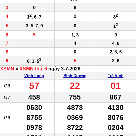
3
0
8
2
2
4
2
1
, 6, 7
8
2
5
3, 5, 7, 9
0
1
6
5
1, 3
9
7
4
4, 6
8
0
2, 5, 6
3
9
5
2, 6
0, 1, 5
XSMN
»
XSMN thứ 6
ngày 3-7-2026
Vĩnh Long
Bình Dương
Trà Vinh
57
22
01
G8
458
755
867
G7
0630
4873
4130
8755
0369
8076
G6
0978
8722
0204