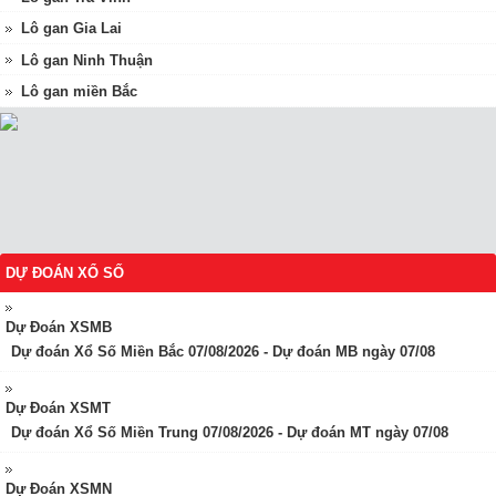
Lô gan Gia Lai
Lô gan Ninh Thuận
Lô gan miền Bắc
DỰ ĐOÁN XỔ SỐ
Dự Đoán XSMB
Dự đoán Xổ Số Miền Bắc 07/08/2026 - Dự đoán MB ngày 07/08
Dự Đoán XSMT
Dự đoán Xổ Số Miền Trung 07/08/2026 - Dự đoán MT ngày 07/08
Dự Đoán XSMN