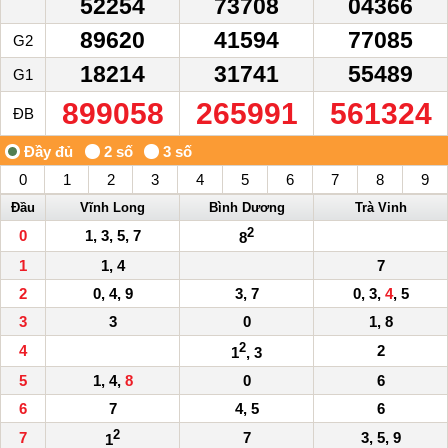
52254
73708
04366
89620
41594
77085
G2
18214
31741
55489
G1
899058
265991
561324
ĐB
0
1
2
3
4
5
6
7
8
9
Đầu
Vĩnh Long
Bình Dương
Trà Vinh
2
0
1, 3, 5, 7
8
1
1, 4
7
2
0, 4, 9
3, 7
0, 3,
4
, 5
3
3
0
1, 8
2
4
2
1
, 3
5
1, 4,
8
0
6
6
7
4, 5
6
2
7
7
3, 5, 9
1