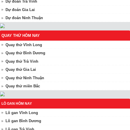
Dự đoán Trà Vinh
Dự đoán Gia Lai
Dự đoán Ninh Thuận
QUAY THỬ HÔM NAY
Quay thử Vĩnh Long
Quay thử Bình Dương
Quay thử Trà Vinh
Quay thử Gia Lai
Quay thử Ninh Thuận
Quay thử miền Bắc
LÔ GAN HÔM NAY
Lô gan Vĩnh Long
Lô gan Bình Dương
Lô gan Trà Vinh