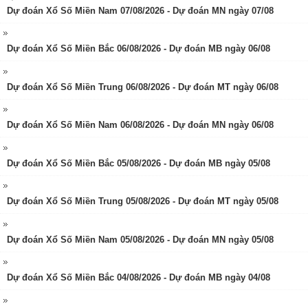
Dự đoán Xổ Số Miền Nam 07/08/2026 - Dự đoán MN ngày 07/08
Dự đoán Xổ Số Miền Bắc 06/08/2026 - Dự đoán MB ngày 06/08
Dự đoán Xổ Số Miền Trung 06/08/2026 - Dự đoán MT ngày 06/08
Dự đoán Xổ Số Miền Nam 06/08/2026 - Dự đoán MN ngày 06/08
Dự đoán Xổ Số Miền Bắc 05/08/2026 - Dự đoán MB ngày 05/08
Dự đoán Xổ Số Miền Trung 05/08/2026 - Dự đoán MT ngày 05/08
Dự đoán Xổ Số Miền Nam 05/08/2026 - Dự đoán MN ngày 05/08
Dự đoán Xổ Số Miền Bắc 04/08/2026 - Dự đoán MB ngày 04/08