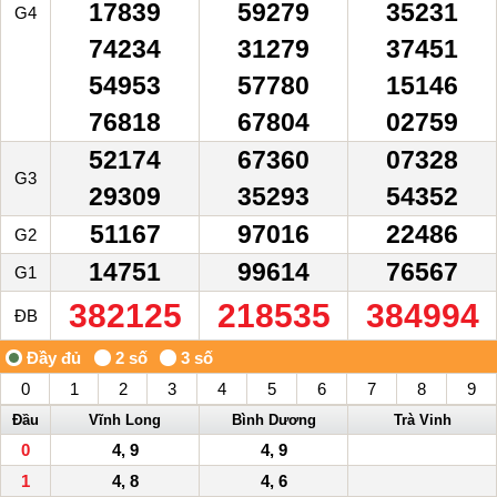
17839
59279
35231
G4
74234
31279
37451
54953
57780
15146
76818
67804
02759
52174
67360
07328
G3
29309
35293
54352
51167
97016
22486
G2
14751
99614
76567
G1
382125
218535
384994
ĐB
0
1
2
3
4
5
6
7
8
9
Đầu
Vĩnh Long
Bình Dương
Trà Vinh
0
4, 9
4, 9
1
4, 8
4, 6