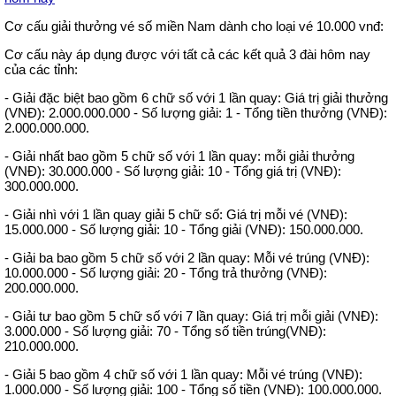
Cơ cấu giải thưởng vé số miền Nam dành cho loại vé 10.000 vnđ:
Cơ cấu này áp dụng được với tất cả các kết quả 3 đài hôm nay
của các tỉnh:
- Giải đặc biệt bao gồm 6 chữ số với 1 lần quay: Giá trị giải thưởng
(VNĐ): 2.000.000.000 - Số lượng giải: 1 - Tổng tiền thưởng (VNĐ):
2.000.000.000.
- Giải nhất bao gồm 5 chữ số với 1 lần quay: mỗi giải thưởng
(VNĐ): 30.000.000 - Số lượng giải: 10 - Tổng giá trị (VNĐ):
300.000.000.
- Giải nhì với 1 lần quay giải 5 chữ số: Giá trị mỗi vé (VNĐ):
15.000.000 - Số lượng giải: 10 - Tổng giải (VNĐ): 150.000.000.
- Giải ba bao gồm 5 chữ số với 2 lần quay: Mỗi vé trúng (VNĐ):
10.000.000 - Số lượng giải: 20 - Tổng trả thưởng (VNĐ):
200.000.000.
- Giải tư bao gồm 5 chữ số với 7 lần quay: Giá trị mỗi giải (VNĐ):
3.000.000 - Số lượng giải: 70 - Tổng số tiền trúng(VNĐ):
210.000.000.
- Giải 5 bao gồm 4 chữ số với 1 lần quay: Mỗi vé trúng (VNĐ):
1.000.000 - Số lượng giải: 100 - Tổng số tiền (VNĐ): 100.000.000.