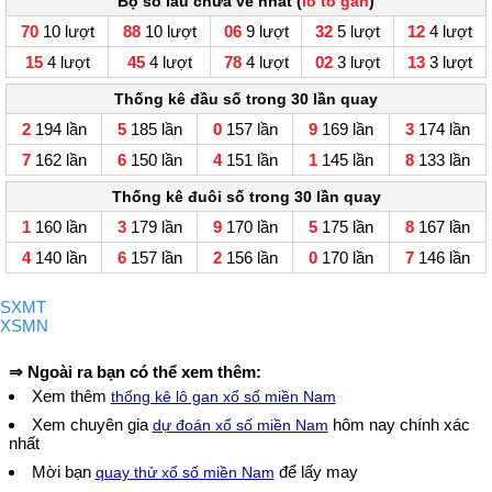
Bộ số lâu chưa về nhất (
lô tô gan
)
70
10 lượt
88
10 lượt
06
9 lượt
32
5 lượt
12
4 lượt
15
4 lượt
45
4 lượt
78
4 lượt
02
3 lượt
13
3 lượt
Thống kê đầu số trong 30 lần quay
2
194 lần
5
185 lần
0
157 lần
9
169 lần
3
174 lần
7
162 lần
6
150 lần
4
151 lần
1
145 lần
8
133 lần
Thống kê đuôi số trong 30 lần quay
1
160 lần
3
179 lần
9
170 lần
5
175 lần
8
167 lần
4
140 lần
6
157 lần
2
156 lần
0
170 lần
7
146 lần
SXMT
XSMN
⇒ Ngoài ra bạn có thể xem thêm:
Xem thêm
thống kê lô gan xổ số miền Nam
Xem chuyên gia
hôm nay chính xác
dự đoán xổ số miền Nam
nhất
Mời bạn
để lấy may
quay thử xổ số miền Nam