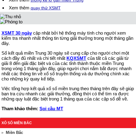
thống kê lô gan miền Trung
Xem thêm
quay thử XSMT
XSMT 30 ngày
cập nhật bởi hệ thống máy tính cho người xem
kiểm tra nhanh nhất thông tin từng giải thưởng trong một tháng gần
đây.
Sổ kết quả miền Trung 30 ngày sẽ cung cấp cho người chơi một
cách đầy đủ nhất và chi tiết nhất
KQXSMT
của tất cả các giải từ
giải 8 đến giải đặc biệt và của các tỉnh thành thuộc miền Trung
trong vòng 1 tháng gần đây, giúp người chơi nắm bắt được nhanh
nhất các thông tin về xổ số truyền thống và dự thưởng chính xác
cho những kỳ quay kế tiếp.
Việc tổng hợp kết quả xổ số miền trung theo tháng trên đây sẽ giúp
bạn tra cứu nhanh các giải thưởng, đồng thời có thể tìm ra được
những quy luật đặc biệt trong 1 tháng qua của các cặp số dễ về.
Tham khảo thêm:
Soi cầu MT
XỔ SỐ MIỀN BẮC
Miền Bắc