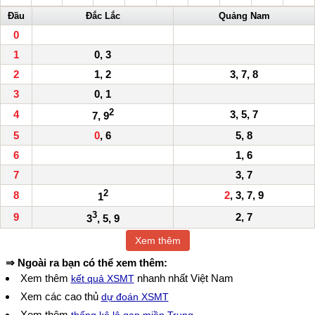
Đầu
Đắc Lắc
Quảng Nam
0
1
0, 3
2
1, 2
3, 7, 8
3
0, 1
2
4
3, 5, 7
7, 9
5
0
, 6
5, 8
6
1, 6
7
3, 7
2
8
2
, 3, 7, 9
1
3
9
2, 7
3
, 5, 9
Xem thêm
⇒ Ngoài ra bạn có thể xem thêm:
Xem thêm
nhanh nhất Việt Nam
kết quả XSMT
Xem các cao thủ
dự đoán XSMT
Xem thêm