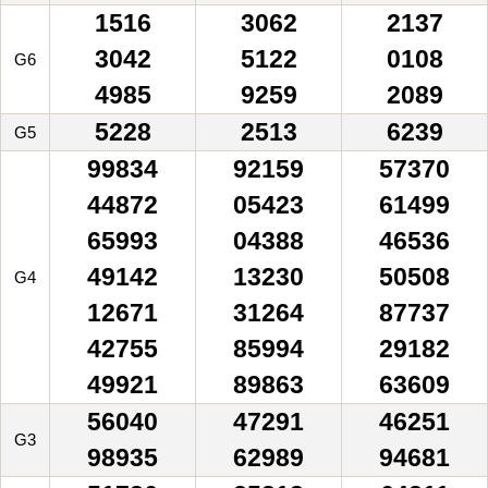
1516
3062
2137
3042
5122
0108
G6
4985
9259
2089
5228
2513
6239
G5
99834
92159
57370
44872
05423
61499
65993
04388
46536
49142
13230
50508
G4
12671
31264
87737
42755
85994
29182
49921
89863
63609
56040
47291
46251
G3
98935
62989
94681