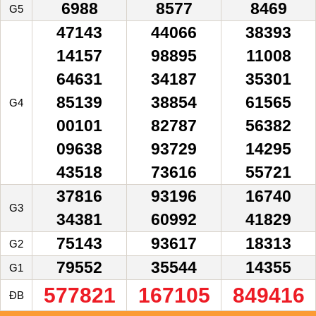
6988
8577
8469
G5
47143
44066
38393
14157
98895
11008
64631
34187
35301
85139
38854
61565
G4
00101
82787
56382
09638
93729
14295
43518
73616
55721
37816
93196
16740
G3
34381
60992
41829
75143
93617
18313
G2
79552
35544
14355
G1
577821
167105
849416
ĐB