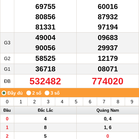
69755
60016
80856
87932
81331
97194
49004
09683
G3
90056
29937
58525
12179
G2
36718
08071
G1
532482
774020
ĐB
0
1
2
3
4
5
6
7
8
9
Đầu
Đắc Lắc
Quảng Nam
0
4
0, 4
1
8
1, 6
2
5
0