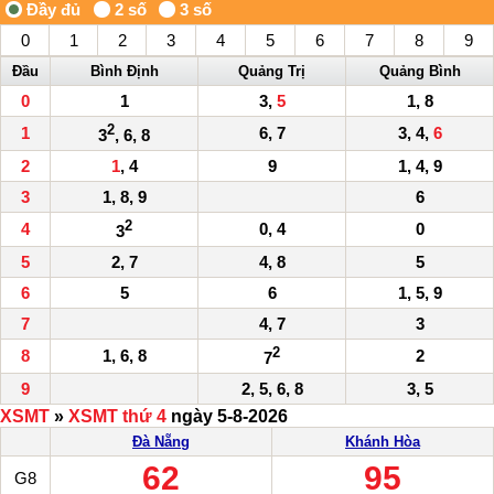
0
1
2
3
4
5
6
7
8
9
Đầu
Bình Định
Quảng Trị
Quảng Bình
0
1
3,
5
1, 8
2
1
6, 7
3, 4,
6
3
, 6, 8
2
1
, 4
9
1, 4, 9
3
1, 8, 9
6
2
4
0, 4
0
3
5
2, 7
4, 8
5
6
5
6
1, 5, 9
7
4, 7
3
2
8
1, 6, 8
2
7
9
2, 5, 6, 8
3, 5
XSMT
»
XSMT thứ 4
ngày 5-8-2026
Đà Nẵng
Khánh Hòa
62
95
G8