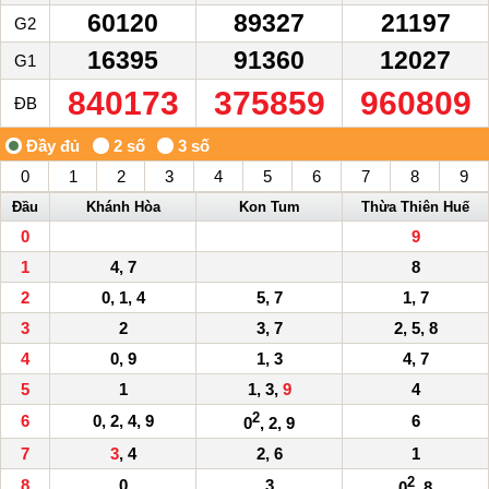
60120
89327
21197
G2
16395
91360
12027
G1
840173
375859
960809
ĐB
0
1
2
3
4
5
6
7
8
9
Đầu
Khánh Hòa
Kon Tum
Thừa Thiên Huế
0
9
1
4, 7
8
2
0, 1, 4
5, 7
1, 7
3
2
3, 7
2, 5, 8
4
0, 9
1, 3
4, 7
5
1
1, 3,
9
4
2
6
0, 2, 4, 9
6
0
, 2, 9
7
3
, 4
2, 6
1
2
8
0
3
0
, 8