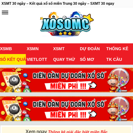
XSMT 30 ngày – Kết quả xổ số miền Trung 30 ngày – SXMT 30 ngay
XSMB
XSMN
XSMT
DỰ ĐOÁN
THỐNG KÊ
SỔ KẾT QUẢ
VIETLOTT
QUAY THỬ
SỔ MƠ
TK CẦU
Xem ngay
Thống kê giải đặc biệt miền Bắc