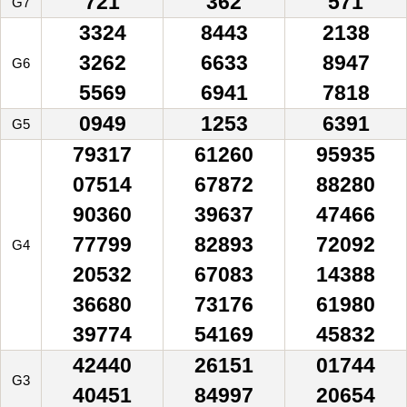
721
362
571
G7
3324
8443
2138
3262
6633
8947
G6
5569
6941
7818
0949
1253
6391
G5
79317
61260
95935
07514
67872
88280
90360
39637
47466
77799
82893
72092
G4
20532
67083
14388
36680
73176
61980
39774
54169
45832
42440
26151
01744
G3
40451
84997
20654