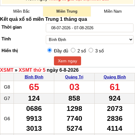
Miền Bắc
Miền Trung
Miền Nam
Kết quả xổ số miền Trung
1 tháng qua
Thời gian
Tỉnh
Hiển thị
Đầy đủ
2 số
3 số
Xem ngay
XSMT
»
XSMT thứ 5
ngày 6-8-2026
Bình Định
Quảng Trị
Quảng Bình
65
03
61
G8
124
858
924
G7
0686
1298
2073
9913
7740
2836
G6
3013
5274
4114