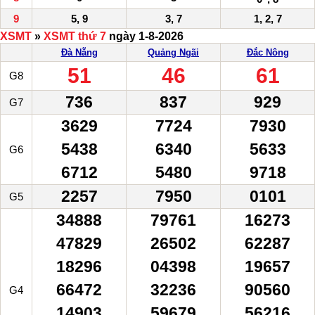
9
5, 9
3, 7
1, 2, 7
XSMT
»
XSMT thứ 7
ngày 1-8-2026
Đà Nẵng
Quảng Ngãi
Đắc Nông
51
46
61
G8
736
837
929
G7
3629
7724
7930
5438
6340
5633
G6
6712
5480
9718
2257
7950
0101
G5
34888
79761
16273
47829
26502
62287
18296
04398
19657
66472
32236
90560
G4
14903
59679
56216