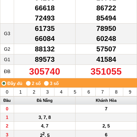
66618
86722
72493
85494
61735
78950
G3
66084
60248
88132
57507
G2
89573
41584
G1
305740
351055
ĐB
0
1
2
3
4
5
6
7
8
9
Đầu
Đà Nẵng
Khánh Hòa
0
7
1
3, 7, 8
2
4, 7
2, 5
2
3
6
2
, 5