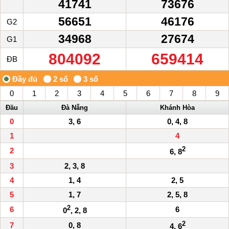
41741
73676
56651
46176
G2
34968
27674
G1
804092
659414
ĐB
0
1
2
3
4
5
6
7
8
9
Đầu
Đà Nẵng
Khánh Hòa
0
3, 6
0, 4, 8
1
4
2
2
6, 8
3
2, 3, 8
4
1, 4
2, 5
5
1, 7
2, 5, 8
2
6
6
0
, 2, 8
2
7
0, 8
4, 6