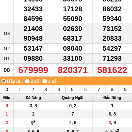
32433
17128
86032
84596
55090
59340
21408
02630
73152
G3
90948
68317
20833
53147
08040
54297
G2
09880
33100
71293
G1
679999
820371
581622
ĐB
0
1
2
3
4
5
6
7
8
9
Đầu
Đà Nẵng
Quảng Ngãi
Đắc Nông
0
3, 8
0, 2
1
1
2
7
6, 8
2
2
4, 8
2
, 9
9
2
3
3, 6, 8
0, 6, 7