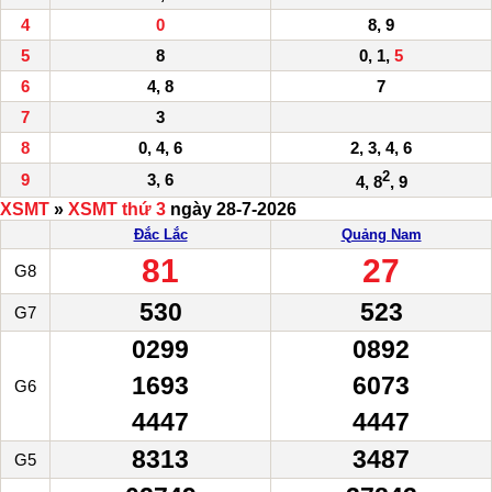
4
0
8, 9
5
8
0, 1,
5
6
4, 8
7
7
3
8
0, 4, 6
2, 3, 4, 6
2
9
3, 6
4, 8
, 9
XSMT
»
XSMT thứ 3
ngày 28-7-2026
Đắc Lắc
Quảng Nam
81
27
G8
530
523
G7
0299
0892
1693
6073
G6
4447
4447
8313
3487
G5