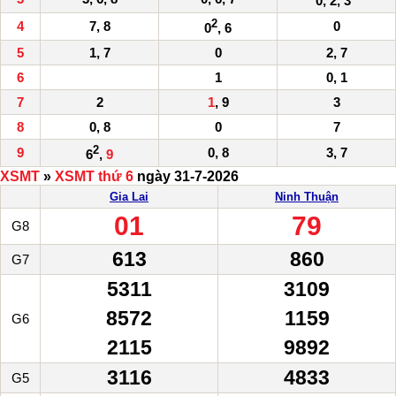
0, 2, 3
2
4
7, 8
0
0
, 6
5
1, 7
0
2, 7
6
1
0, 1
7
2
1
, 9
3
8
0, 8
0
7
2
9
0, 8
3, 7
6
,
9
XSMT
»
XSMT thứ 6
ngày 31-7-2026
Gia Lai
Ninh Thuận
01
79
G8
613
860
G7
5311
3109
8572
1159
G6
2115
9892
3116
4833
G5