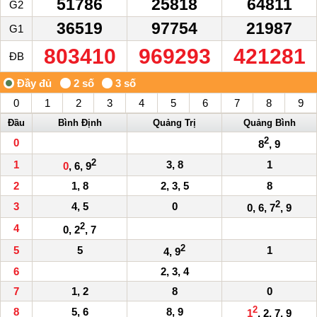
51786
25818
64811
G2
36519
97754
21987
G1
803410
969293
421281
ĐB
0
1
2
3
4
5
6
7
8
9
Đầu
Bình Định
Quảng Trị
Quảng Bình
2
0
8
, 9
2
1
3, 8
1
0
, 6, 9
2
1, 8
2, 3, 5
8
2
3
4, 5
0
0, 6, 7
, 9
2
4
0, 2
, 7
2
5
5
1
4, 9
6
2, 3, 4
7
1, 2
8
0
2
8
5, 6
8, 9
1
, 2, 7, 9