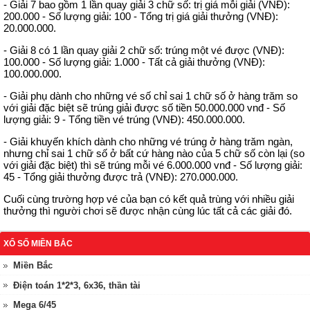
- Giải 7 bao gồm 1 lần quay giải 3 chữ số: trị giá mỗi giải (VNĐ):
200.000 - Số lượng giải: 100 - Tổng trị giá giải thưởng (VNĐ):
20.000.000.
- Giải 8 có 1 lần quay giải 2 chữ số: trúng một vé được (VNĐ):
100.000 - Số lượng giải: 1.000 - Tất cả giải thưởng (VNĐ):
100.000.000.
- Giải phụ dành cho những vé số chỉ sai 1 chữ số ở hàng trăm so
với giải đặc biệt sẽ trúng giải được số tiền 50.000.000 vnđ - Số
lượng giải: 9 - Tổng tiền vé trúng (VNĐ): 450.000.000.
- Giải khuyến khích dành cho những vé trúng ở hàng trăm ngàn,
nhưng chỉ sai 1 chữ số ở bất cứ hàng nào của 5 chữ số còn lại (so
với giải đặc biệt) thì sẽ trúng mỗi vé 6.000.000 vnđ - Số lượng giải:
45 - Tổng giải thưởng được trả (VNĐ): 270.000.000.
Cuối cùng trường hợp vé của bạn có kết quả trùng với nhiều giải
thưởng thì người chơi sẽ được nhận cùng lúc tất cả các giải đó.
XỔ SỐ MIỀN BẮC
Miền Bắc
Điện toán 1*2*3, 6x36, thần tài
Mega 6/45