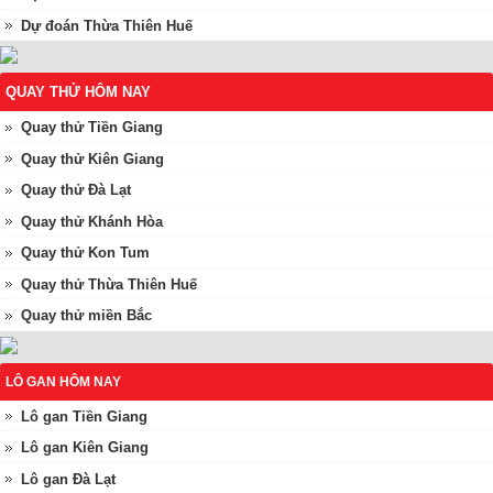
Dự đoán Thừa Thiên Huế
QUAY THỬ HÔM NAY
Quay thử Tiền Giang
Quay thử Kiên Giang
Quay thử Đà Lạt
Quay thử Khánh Hòa
Quay thử Kon Tum
Quay thử Thừa Thiên Huế
Quay thử miền Bắc
LÔ GAN HÔM NAY
Lô gan Tiền Giang
Lô gan Kiên Giang
Lô gan Đà Lạt