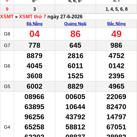
5
4, 6, 8
9
3
1, 4, 5, 6, 8
XSMT
»
XSMT thứ 7
ngày 27-6-2026
Đà Nẵng
Quảng Ngãi
Đắc Nông
04
86
49
G8
778
645
986
G7
8879
2816
4752
4045
6011
0142
G6
3608
1525
2395
6002
8829
4965
G5
08966
00605
22069
63895
10644
82470
96256
43792
14797
65258
58812
67051
G4
62202
08837
28982