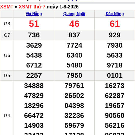
XSMT
»
XSMT thứ 7
ngày 1-8-2026
Đà Nẵng
Quảng Ngãi
Đắc Nông
51
46
61
G8
736
837
929
G7
3629
7724
7930
5438
6340
5633
G6
6712
5480
9718
2257
7950
0101
G5
34888
79761
16273
47829
26502
62287
18296
04398
19657
66472
32236
90560
G4
14903
59679
56216