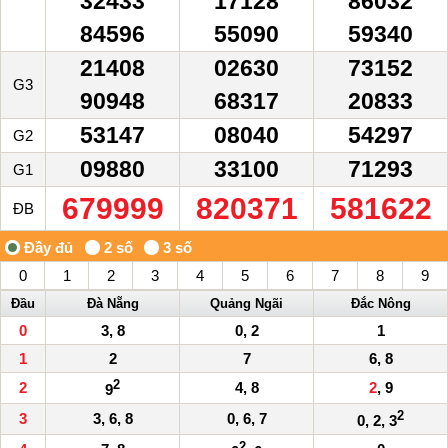
32433
17128
86032
84596
55090
59340
21408
02630
73152
G3
90948
68317
20833
53147
08040
54297
G2
09880
33100
71293
G1
679999
820371
581622
ĐB
0
1
2
3
4
5
6
7
8
9
Đầu
Đà Nẵng
Quảng Ngãi
Đắc Nông
0
3, 8
0, 2
1
1
2
7
6, 8
2
2
4, 8
2
, 9
9
2
3
3, 6, 8
0, 6, 7
0, 2, 3
2