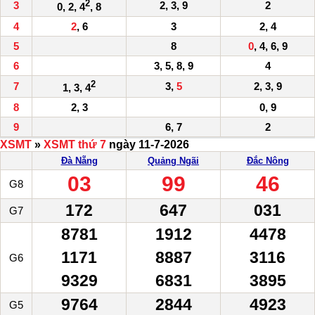
2
3
2, 3, 9
2
0, 2, 4
, 8
4
2
, 6
3
2, 4
5
8
0
, 4, 6, 9
6
3, 5, 8, 9
4
2
7
3,
5
2, 3, 9
1, 3, 4
8
2, 3
0, 9
9
6, 7
2
XSMT
»
XSMT thứ 7
ngày 11-7-2026
Đà Nẵng
Quảng Ngãi
Đắc Nông
03
99
46
G8
172
647
031
G7
8781
1912
4478
1171
8887
3116
G6
9329
6831
3895
9764
2844
4923
G5