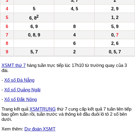
3
5, 7
2
4
5
4, 5
2, 9
2
5
1, 2
6, 8
6
6, 9
8
5, 9
7
0, 8, 9
4
0,
7
8
6
2, 6
9
5, 7
2
0, 5, 7
XSMT thứ 7
hàng tuần trực tiếp lúc 17h10 từ trường quay của 3
đài.
-
Xổ số Đà Nẵng
-
Xổ số Quảng Ngãi
-
Xổ số Đắk Nông
Trang kết quả
XSMTRUNG
thứ 7 cung cấp kết quả 7 tuần liên tiếp
bao gồm tuần rồi, tuần trước và thông kê đầu đuôi lô tô 2 số bên
dưới.
Xem thêm:
Dự đoán XSMT