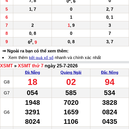
4
7, 8
0
0
, 6
5
1, 7
0
2, 7
6
1
0, 1
7
2
1
, 9
3
8
0, 8
0
7
2
9
0, 8
3, 7
6
,
9
⇒ Ngoài ra bạn có thể xem thêm:
Xem thêm
nhanh và chính xác nhất
kết quả xổ số
XSMT
»
XSMT thứ 7
ngày 25-7-2026
Đà Nẵng
Quảng Ngãi
Đắc Nông
18
02
94
G8
054
585
534
G7
1948
7020
3828
3291
1659
0824
G6
8024
1106
0435