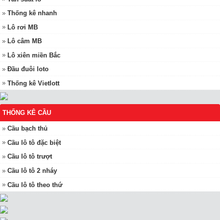
Thống kê nhanh
Lô rơi MB
Lô câm MB
Lô xiên miền Bắc
Đầu đuôi loto
Thống kê Vietlott
THỐNG KÊ CẦU
Cầu bạch thủ
Cầu lô tô đặc biệt
Cầu lô tô trượt
Cầu lô tô 2 nháy
Cầu lô tô theo thứ