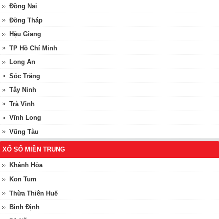
Đồng Nai
Đồng Tháp
Hậu Giang
TP Hồ Chí Minh
Long An
Sóc Trăng
Tây Ninh
Trà Vinh
Vĩnh Long
Vũng Tàu
XỔ SỐ MIỀN TRUNG
Khánh Hòa
Kon Tum
Thừa Thiên Huế
Bình Định