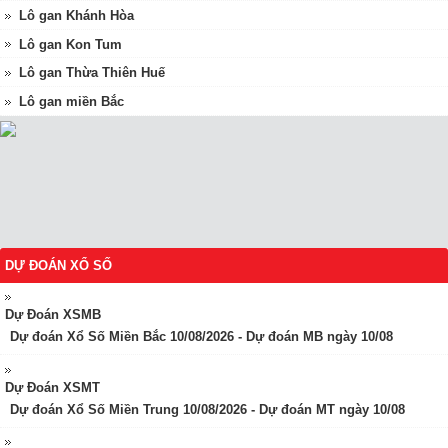
Lô gan Khánh Hòa
Lô gan Kon Tum
Lô gan Thừa Thiên Huế
Lô gan miền Bắc
DỰ ĐOÁN XỔ SỐ
Dự Đoán XSMB
Dự đoán Xổ Số Miền Bắc 10/08/2026 - Dự đoán MB ngày 10/08
Dự Đoán XSMT
Dự đoán Xổ Số Miền Trung 10/08/2026 - Dự đoán MT ngày 10/08