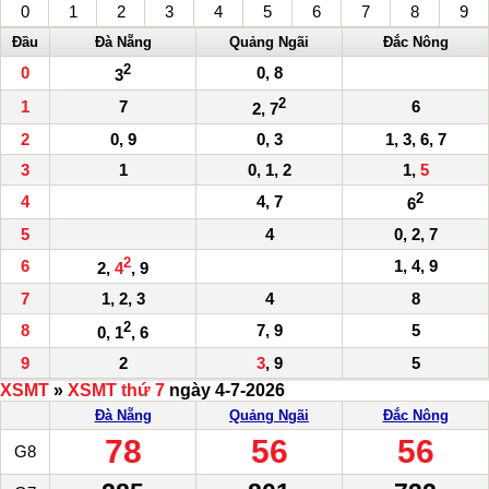
0
1
2
3
4
5
6
7
8
9
Đầu
Đà Nẵng
Quảng Ngãi
Đắc Nông
2
0
0, 8
3
2
1
7
6
2, 7
2
0, 9
0, 3
1, 3, 6, 7
3
1
0, 1, 2
1,
5
2
4
4, 7
6
5
4
0, 2, 7
2
6
1, 4, 9
2,
4
, 9
7
1, 2, 3
4
8
2
8
7, 9
5
0, 1
, 6
9
2
3
, 9
5
XSMT
»
XSMT thứ 7
ngày 4-7-2026
Đà Nẵng
Quảng Ngãi
Đắc Nông
78
56
56
G8