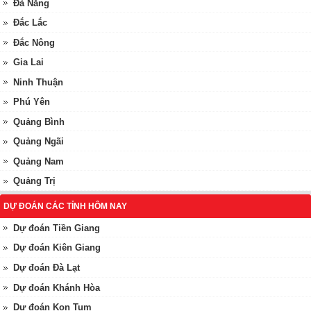
Đà Nẵng
Đắc Lắc
Đắc Nông
Gia Lai
Ninh Thuận
Phú Yên
Quảng Bình
Quảng Ngãi
Quảng Nam
Quảng Trị
DỰ ĐOÁN CÁC TỈNH HÔM NAY
Dự đoán Tiền Giang
Dự đoán Kiên Giang
Dự đoán Đà Lạt
Dự đoán Khánh Hòa
Dự đoán Kon Tum