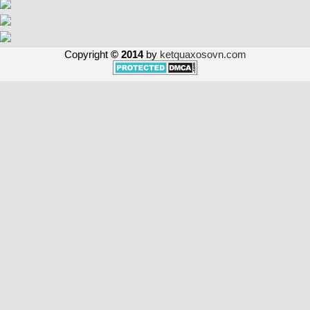
Copyright
© 2014
by
ketquaxosovn.com