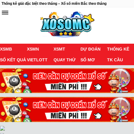
Thống kê giải đặc biệt theo tháng – Xổ số miền Bắc theo tháng
XSMB
XSMN
XSMT
DỰ ĐOÁN
THỐNG KÊ
SỔ KẾT QUẢ
VIETLOTT
QUAY THỬ
SỔ MƠ
TK CẦU