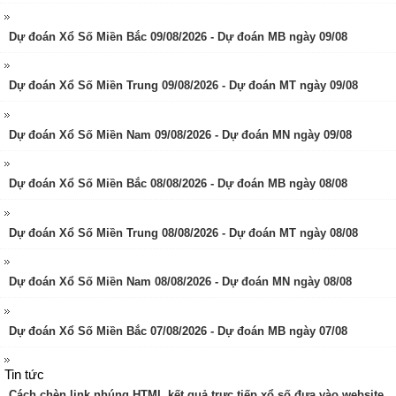
Dự đoán Xổ Số Miền Bắc 09/08/2026 - Dự đoán MB ngày 09/08
Dự đoán Xổ Số Miền Trung 09/08/2026 - Dự đoán MT ngày 09/08
Dự đoán Xổ Số Miền Nam 09/08/2026 - Dự đoán MN ngày 09/08
Dự đoán Xổ Số Miền Bắc 08/08/2026 - Dự đoán MB ngày 08/08
Dự đoán Xổ Số Miền Trung 08/08/2026 - Dự đoán MT ngày 08/08
Dự đoán Xổ Số Miền Nam 08/08/2026 - Dự đoán MN ngày 08/08
Dự đoán Xổ Số Miền Bắc 07/08/2026 - Dự đoán MB ngày 07/08
Tin tức
Cách chèn link nhúng HTML kết quả trực tiếp xổ số đưa vào website,