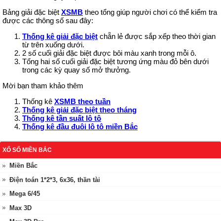
Bảng giải đặc biệt
XSMB
theo tổng giúp người chơi có thể kiểm tra
được các thông số sau đây:
Thống kê giải đặc biệt
chẵn lẻ được sắp xếp theo thời gian
từ trên xuống dưới.
2 số cuối giải đặc biệt được bôi màu xanh trong mỗi ô.
Tổng hai số cuối giải đặc biệt tương ứng màu đỏ bên dưới
trong các kỳ quay số mở thưởng.
Mời bạn tham khảo thêm
Thống kê
XSMB theo tuần
Thống kê giải đặc biệt theo tháng
Thống kê tần suất lô tô
Thống kê đầu đuôi lô tô miền Bắc
XỔ SỐ MIỀN BẮC
Miền Bắc
Điện toán 1*2*3, 6x36, thần tài
Mega 6/45
Max 3D