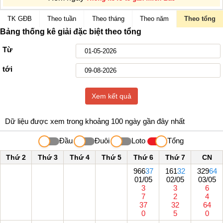
TK GĐB
Theo tuần
Theo tháng
Theo năm
Theo tổng
Bảng thống kê giải đặc biệt theo tổng
Từ
tới
Xem kết quả
Dữ liệu được xem trong khoảng 100 ngày gần đây nhất
Đầu
Đuôi
Loto
Tổng
Thứ 2
Thứ 3
Thứ 4
Thứ 5
Thứ 6
Thứ 7
CN
966
37
161
32
329
64
01/05
02/05
03/05
3
3
6
7
2
4
37
32
64
0
5
0