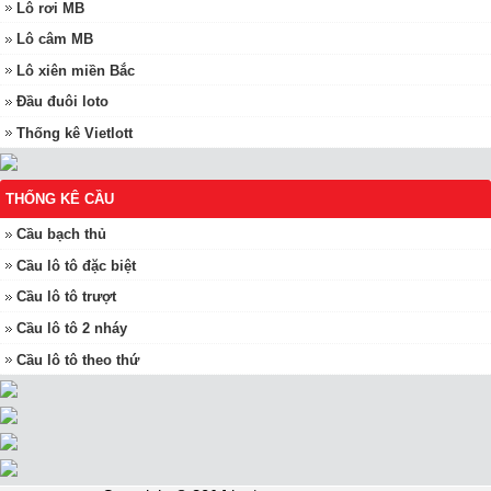
Lô rơi MB
Lô câm MB
Lô xiên miền Bắc
Đầu đuôi loto
Thống kê Vietlott
THỐNG KÊ CẦU
Cầu bạch thủ
Cầu lô tô đặc biệt
Cầu lô tô trượt
Cầu lô tô 2 nháy
Cầu lô tô theo thứ