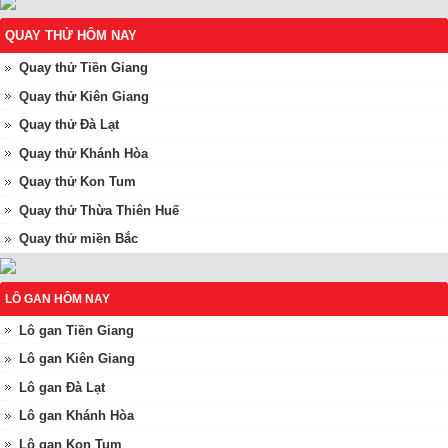
QUAY THỬ HÔM NAY
Quay thử Tiền Giang
Quay thử Kiên Giang
Quay thử Đà Lạt
Quay thử Khánh Hòa
Quay thử Kon Tum
Quay thử Thừa Thiên Huế
Quay thử miền Bắc
LÔ GAN HÔM NAY
Lô gan Tiền Giang
Lô gan Kiên Giang
Lô gan Đà Lạt
Lô gan Khánh Hòa
Lô gan Kon Tum