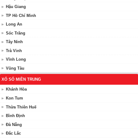
Hậu Giang
TP Hồ Chí Minh
Long An
Sóc Trăng
Tây Ninh
Trà Vinh
Vĩnh Long
Vũng Tàu
XỔ SỐ MIỀN TRUNG
Khánh Hòa
Kon Tum
Thừa Thiên Huế
Bình Định
Đà Nẵng
Đắc Lắc