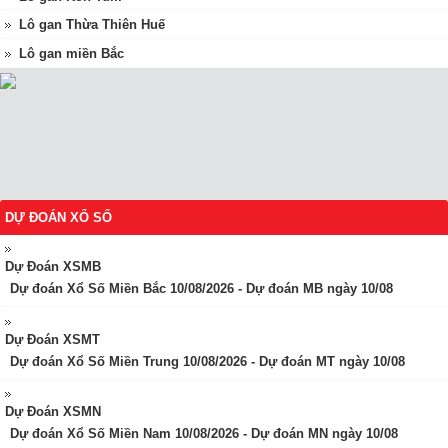
Lô gan Thừa Thiên Huế
Lô gan miền Bắc
DỰ ĐOÁN XỔ SỐ
Dự Đoán XSMB
Dự đoán Xổ Số Miền Bắc 10/08/2026 - Dự đoán MB ngày 10/08
Dự Đoán XSMT
Dự đoán Xổ Số Miền Trung 10/08/2026 - Dự đoán MT ngày 10/08
Dự Đoán XSMN
Dự đoán Xổ Số Miền Nam 10/08/2026 - Dự đoán MN ngày 10/08