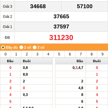
34668
57100
Giải 3
37665
Giải 2
37597
Giải 1
311230
ĐB
0
1
2
3
4
5
6
7
8
9
Đầu
Đuôi
Đầu
Đuôi
0
0,8
0,
3
,4,7
0
1
8,9
1
2
2
2
2
3
0
4,8
3
4
0,3
8
4
5
6
5