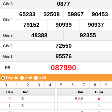
0877
Giải 5
65233
32508
59867
90453
Giải 4
79152
90939
90937
48388
92355
Giải 3
72550
Giải 2
95576
Giải 1
087990
ĐB
0
1
2
3
4
5
6
7
8
9
Đầu
Đuôi
Đầu
Đuôi
0
8
5,
9
,9
0
1
5
1