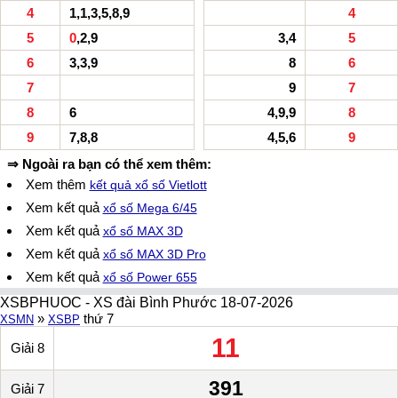
4
1,1,3,5,8,9
4
5
0
,2,9
3,4
5
6
3,3,9
8
6
7
9
7
8
6
4,9,9
8
9
7,8,8
4,5,6
9
⇒ Ngoài ra bạn có thể xem thêm:
Xem thêm
kết quả xổ số Vietlott
Xem kết quả
xổ số Mega 6/45
Xem kết quả
xổ số MAX 3D
Xem kết quả
xổ số MAX 3D Pro
Xem kết quả
xổ số Power 655
XSBPHUOC - XS đài Bình Phước 18-07-2026
»
thứ 7
XSMN
XSBP
11
Giải 8
391
Giải 7