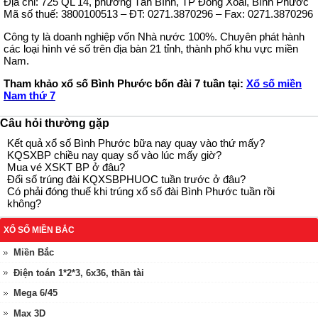
Địa chỉ: 725 QL 14, phường Tân Bình, TP Đồng Xoài, Bình Phước
Mã số thuế: 3800100513 – ĐT: 0271.3870296 – Fax: 0271.3870296
Công ty là doanh nghiệp vốn Nhà nước 100%. Chuyên phát hành
các loại hình vé số trên địa bàn 21 tỉnh, thành phố khu vực miền
Nam.
Tham khảo xổ số Bình Phước bốn đài 7 tuần tại:
Xổ số miền
Nam thứ 7
Câu hỏi thường gặp
Kết quả xổ số Bình Phước bữa nay quay vào thứ mấy?
KQSXBP chiều nay quay số vào lúc mấy giờ?
Mua vé XSKT BP ở đâu?
Đổi số trúng đài KQXSBPHUOC tuần trước ở đâu?
Có phải đóng thuế khi trúng xổ số đài Bình Phước tuần rồi
không?
XỔ SỐ MIỀN BẮC
Miền Bắc
Điện toán 1*2*3, 6x36, thần tài
Mega 6/45
Max 3D