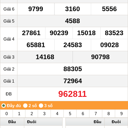
9799
3160
5556
Giải 6
4588
Giải 5
27861
90239
15018
83523
Giải 4
65881
24583
09028
14168
90798
Giải 3
88305
Giải 2
72964
Giải 1
962811
ĐB
0
1
2
3
4
5
6
7
8
9
Đầu
Đuôi
Đầu
Đuôi