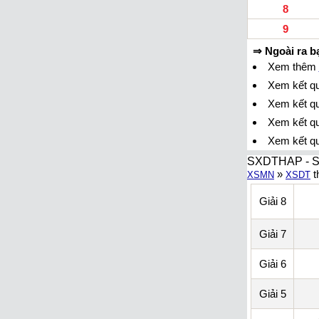
8
9
⇒ Ngoài ra b
Xem thêm
Xem kết q
Xem kết q
Xem kết q
Xem kết q
SXDTHAP - So
»
t
XSMN
XSDT
Giải 8
Giải 7
Giải 6
Giải 5