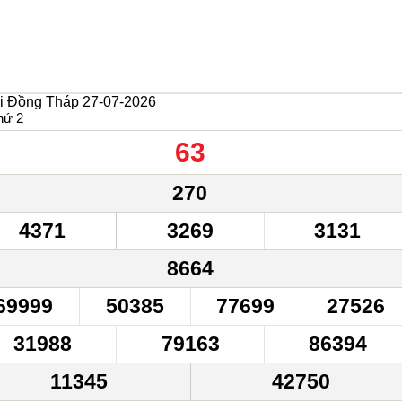
i Đồng Tháp 27-07-2026
hứ 2
63
270
4371
3269
3131
8664
69999
50385
77699
27526
31988
79163
86394
11345
42750