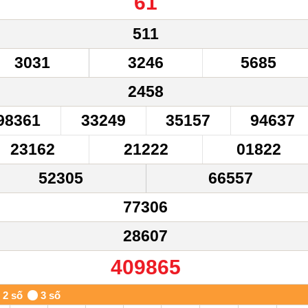
61
511
3031
3246
5685
2458
98361
33249
35157
94637
23162
21222
01822
52305
66557
77306
28607
409865