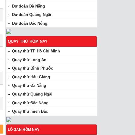
Dự đoán Đà Nẵng
Dự đoán Quảng Ngãi
Dự đoán Đắc Nông
QUAY THỬ HÔM NAY
Quay thử TP Hồ Chí Minh
Quay thử Long An
Quay thử Bình Phước
Quay thử Hậu Giang
Quay thử Đà Nẵng
Quay thử Quảng Ngãi
Quay thử Đắc Nông
Quay thử miền Bắc
LÔ GAN HÔM NAY