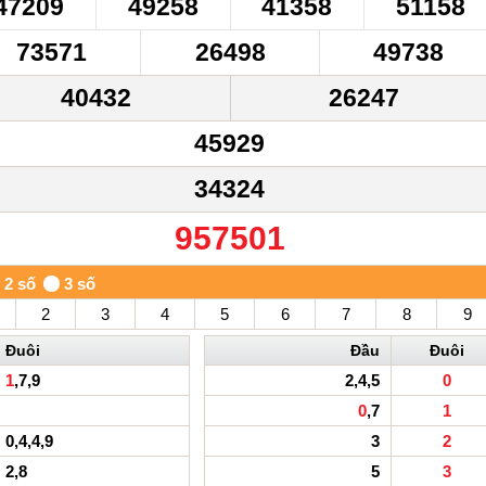
47209
49258
41358
51158
73571
26498
49738
40432
26247
45929
34324
957501
2
3
4
5
6
7
8
9
Đuôi
Đầu
Đuôi
1
,7,9
2,4,5
0
0
,7
1
0,4,4,9
3
2
2,8
5
3