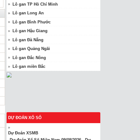
Lô gan TP Hồ Chí Minh
Lô gan Long An
Lô gan Bình Phước
Lô gan Hậu Giang
Lô gan Đà Nẵng
Lô gan Quảng Ngãi
Lô gan Đắc Nông
Lô gan miền Bắc
DỰ ĐOÁN XỔ SỐ
Dự Đoán XSMB
Dự đoán Xổ Số Miền Nam 09/08/2026 - Dự