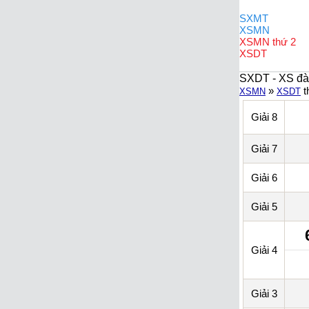
SXMT
XSMN
XSMN thứ 2
XSDT
SXDT - XS đà
»
t
XSMN
XSDT
Giải 8
Giải 7
Giải 6
Giải 5
Giải 4
Giải 3