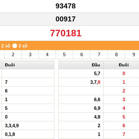
93478
00917
770181
2
3
4
5
6
7
8
9
Đuôi
Đầu
Đuôi
5,7
0
7
3,7,
8
1
6
2
1
6,6
3
5
6,9
4
0
4,8
5
3,3,4,9
2
6
0,1,8
1
7