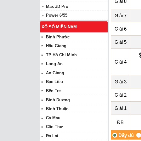
Giải 8
Max 3D Pro
Giải 7
Power 6/55
XỔ SỐ MIỀN NAM
Giải 6
Bình Phước
Giải 5
Hậu Giang
TP Hồ Chí Minh
Giải 4
Long An
An Giang
Giải 3
Bạc Liêu
Bến Tre
Giải 2
Bình Dương
Giải 1
Bình Thuận
Cà Mau
ĐB
Cần Thơ
Đà Lạt