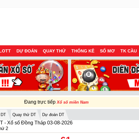
TLOTT
DỰ ĐOÁN
QUAY THỬ
THỐNG KÊ
SỔ MƠ
TK CẦU
Đang trực tiếp
Xổ số miền Nam
 DT
Quay thử DT
Dự đoán DT
DT - Xổ số Đồng Tháp 03-08-2026
hứ 2