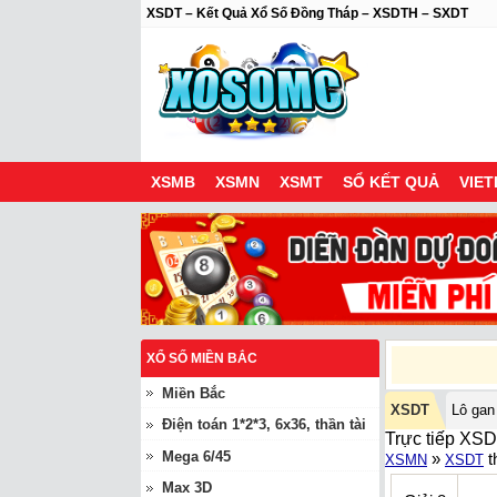
XSDT – Kết Quả Xổ Số Đồng Tháp – XSDTH – SXDT
XSMB
XSMN
XSMT
SỔ KẾT QUẢ
VIE
XỔ SỐ MIỀN BẮC
Miền Bắc
XSDT
Lô gan
Điện toán 1*2*3, 6x36, thần tài
Trực tiếp XS
Mega 6/45
»
t
XSMN
XSDT
Max 3D