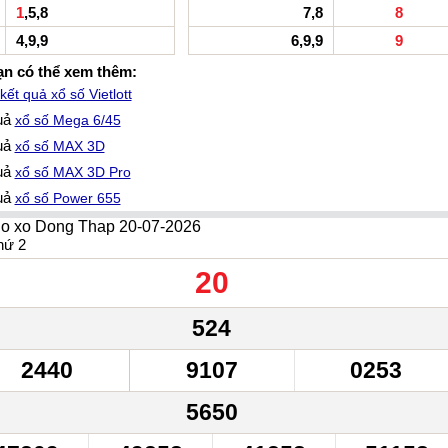
1
,5,8
7,8
8
4,9,9
6,9,9
9
ạn có thể xem thêm:
kết quả xổ số Vietlott
uả
xổ số Mega 6/45
uả
xổ số MAX 3D
uả
xổ số MAX 3D Pro
uả
xổ số Power 655
 xo Dong Thap 20-07-2026
hứ 2
20
524
2440
9107
0253
5650