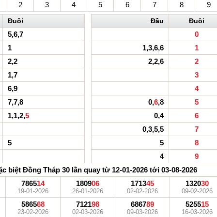
2
3
4
5
6
7
8
9
Đuôi
Đầu
Đuôi
5,6,7
0
1
1,3,6,6
1
2,2
2,2,6
2
1,7
3
6,9
4
7,7,8
0,
6
,8
5
1,1,2,
5
0,4
6
0,3,5,5
7
5
5
8
4
9
ặc biệt Đồng Tháp 30 lần quay từ 12-01-2026 tới 03-08-2026
7865
14
1809
06
1713
45
1320
30
19-01-2026
26-01-2026
02-02-2026
09-02-2026
5865
68
7121
98
6867
89
5255
15
23-02-2026
02-03-2026
09-03-2026
16-03-2026